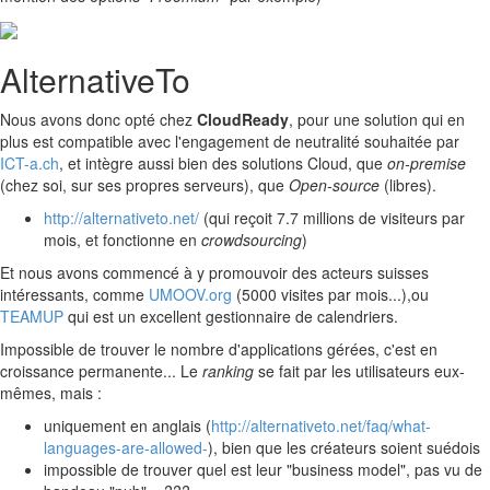
AlternativeTo
Nous avons donc opté chez
CloudReady
, pour une solution qui en
plus est compatible avec l'engagement de neutralité souhaitée par
ICT-a.ch
, et intègre aussi bien des solutions Cloud, que
on-premise
(chez soi, sur ses propres serveurs), que
Open-source
(libres).
http://alternativeto.net/
(qui reçoit 7.7 millions de visiteurs par
mois, et fonctionne en
crowdsourcing
)
Et nous avons commencé à y promouvoir des acteurs suisses
intéressants, comme
UMOOV.org
(5000 visites par mois...),ou
TEAMUP
qui est un excellent gestionnaire de calendriers.
Impossible de trouver le nombre d'applications gérées, c'est en
croissance permanente... Le
ranking
se fait par les utilisateurs eux-
mêmes, mais :
uniquement en anglais (
http://alternativeto.net/faq/what-
languages-are-allowed-
), bien que les créateurs soient suédois
impossible de trouver quel est leur "business model", pas vu de