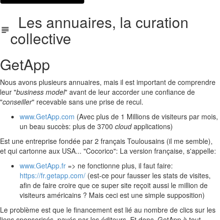
Les annuaires, la curation
collective
GetApp
Nous avons plusieurs annuaires, mais il est important de comprendre
leur "
business model
" avant de leur accorder une confiance de
"
conseiller
" recevable sans une prise de recul.
www.GetApp.com
(Avec plus de 1 Millions de visiteurs par mois,
un beau succès: plus de 3700
cloud
applications)
Est une entreprise fondée par 2 français Toulousains (il me semble),
et qui cartonne aux USA... "Cocorico": La version française, s'appelle:
www.GetApp.fr
=> ne fonctionne plus, il faut faire:
https://fr.getapp.com/
(est-ce pour fausser les stats de visites,
afin de faire croire que ce super site reçoit aussi le million de
visiteurs américains ? Mais ceci est une simple supposition)
Le problème est que le financement est lié au nombre de clics sur les
liens sponsorisés, payés par les éditeurs. Et donc, GetApp à tout