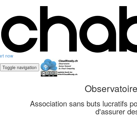
art now
Toggle navigation
Observatoire
Association sans buts lucratifs pou
d'assurer de